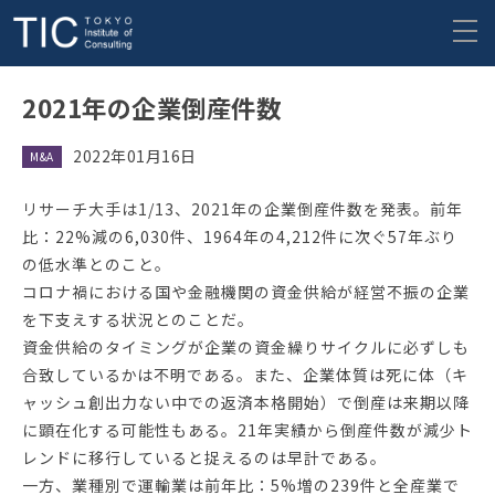
2021年の企業倒産件数
2022年01月16日
M&A
リサーチ大手は1/13、2021年の企業倒産件数を発表。前年
比：22%減の6,030件、1964年の4,212件に次ぐ57年ぶり
の低水準とのこと。
コロナ禍における国や金融機関の資金供給が経営不振の企業
を下支えする状況とのことだ。
資金供給のタイミングが企業の資金繰りサイクルに必ずしも
合致しているかは不明である。また、企業体質は死に体（キ
ャッシュ創出力ない中での返済本格開始）で倒産は来期以降
に顕在化する可能性もある。21年実績から倒産件数が減少ト
レンドに移行していると捉えるのは早計である。
一方、業種別で運輸業は前年比：5%増の239件と全産業で