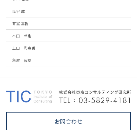
民谷 成
有冨 嘉哲
本田 卓也
上田 彩寿香
角屋 智樹
お問合わせ