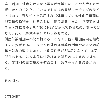
唯一増加、外食向けの輸送需要が激減したことや人手不足が
響いたとのことだ。これまでも輸送の需給マッチングのサイ
トはあり、当サイトを活用すれば休車している外食用車両に
他業種の貨物を付けることは可能である。また、物流業界は
車両・乗務員不足を背景にM&Aは活況であるため、倒産では
なく、売却（事業承継）という策もある。
倒産件数増加＝不況と捉えることなく、他の増加要因を熟考
する必要がある。トラック以外の運輸業の倒産やあるいは前
年比対象の数字のあや、で倒産件数が5％増となっている可
能性もある。このように件数増加を鵜呑みにするのではな
く、業種別の事業環境を俯瞰の上、数字を捉える必要があ
る。
竹本 佳弘
CATEGORY