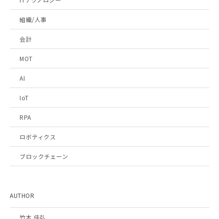
組織/人事
会計
MOT
AI
IoT
RPA
ロボティクス
ブロックチェーン
AUTHOR
竹本 佳弘