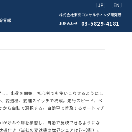
［JP］
［EN］
株式会社東京コンサルティング研究所
新情報
03-5829-4181
お問合わせ
開発し、出荷を開始。初心者でも使いこなせるようにし
ほか、変速機、変速スイッチで構成。走行スピード、ペ
なかから自動で選択する。自動車で普及するオートマチ
AIが好みや癖を学習し、自動で反映できるようにな
変速機付き（当社の変速機の世界シェアは7〜8割）。