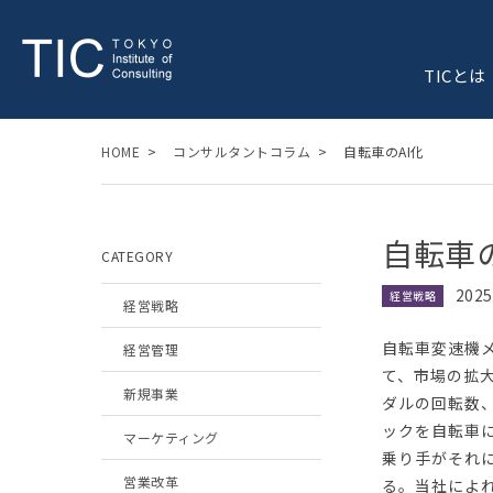
TICとは
HOME
コンサルタントコラム
自転車のAI化
自転車の
CATEGORY
202
経営戦略
経営戦略
自転車変速機
経営管理
て、市場の拡
新規事業
ダルの回転数
ックを自転車
マーケティング
乗り手がそれに
営業改革
る。当社によれ