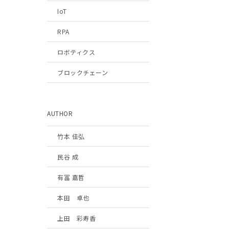
IoT
RPA
ロボティクス
ブロックチェーン
AUTHOR
竹本 佳弘
民谷 成
有冨 嘉哲
本田 卓也
上田 彩寿香