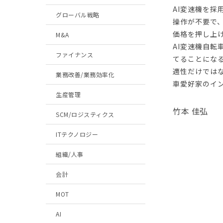
AI変速機を
グローバル戦略
操作が不要で
価格を押し上
M&A
AI変速機自転
ファイナンス
てることにな
適性だけでは
業務改善/業務効率化
車愛好家のイ
生産管理
竹本 佳弘
SCM/ロジスティクス
ITテクノロジー
組織/人事
会計
MOT
AI