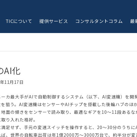
TICについて
提供サービス
コンサルタントコラム
最
AI化
5年11月17日
メーカ最大手がAIで自動制御するシステム（以下、AI変速機）を
大を狙う。AI変速機はセンサーやAIチップを搭載した後輪ハブの
、地面の傾きをセンサーで読み取り、最適なギアを10〜11段ある
に取り入れた格好。
満足せず、手元の変速スイッチを操作すると、20〜30分のうちに
ば、世界の自転車出荷は年1億2000万〜3000万台で、約半分が