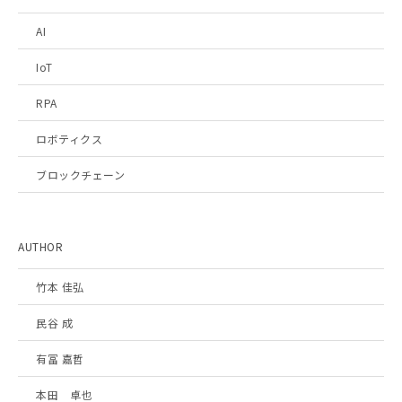
AI
IoT
RPA
ロボティクス
ブロックチェーン
AUTHOR
竹本 佳弘
民谷 成
有冨 嘉哲
本田 卓也