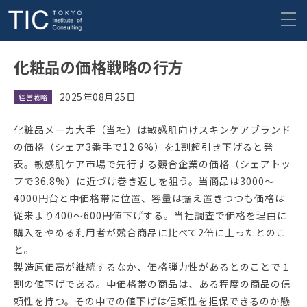
化粧品の価格戦略の行方
2025年08月25日
経営戦略
化粧品メーカ大手（当社）は敏感肌向けスキンケアブランド
の価格（シェア3番手で12.6%）を1割超引き下げると発
表。敏感肌ケア市場で先行する競合企業の価格（シェアトッ
プで36.8%）に近づけ巻き返しを狙う。当商品は3000〜
4000円台と中価格帯に位置、容量は据え置きつつも価格は
従来より400〜600円値下げする。当社調査で価格を理由に
購入をやめる利用者が競合商品に比べて2倍に上ったとのこ
と。
製造原価高が継続するなか、価格弾力性があるとのことで１
割の値下げである。中価格帯の商品は、ある程度の商品の信
頼性を持つ。その中での値下げは信頼性を担保できるのか懸