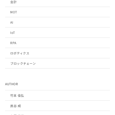
会計
MOT
AI
IoT
RPA
ロボティクス
ブロックチェーン
AUTHOR
竹本 佳弘
民谷 成