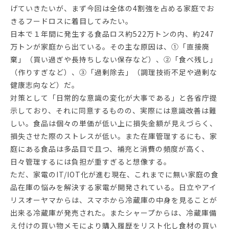
げていきたいが、まず今回は全体の4割強を占める家庭でお
きるフードロスに着目してみたい。
日本で１年間に発生する食品ロス約522万トンの内、約247
万トンが家庭から出ている。その主な原因は、①「直接廃
棄」（買い過ぎや長持ちしない保存など）、➁「食べ残し」
（作りすぎなど）、③「過剰除去」（調理技術不足や過剰な
健康志向など）だ。
対策として「日常的な意識の変化が大事である」と各省庁提
示しており、それに同意するものの、実際には意識改善は難
しい。食品は個々の単価が低い上に損失金額が見えづらく、
損失させた際のストレスが低い。また在庫管理するにも、家
庭にある食品は多品目で且つ、補充と消費の頻度が高く、
日々管理するには負担が重すぎると想像する。
ただ、家電のIT/IOT化が進む現在、これまでに無い家庭の食
品在庫の悩みを解決する家電が開発されている。日立やアイ
リスオーヤマからは、スマホから冷蔵庫の中身を見ることが
出来る冷蔵庫が発売された。またシャープからは、冷蔵庫備
え付けの買い物メモにより購入履歴をリスト化し食材の買い