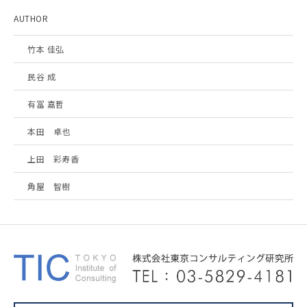
AUTHOR
竹本 佳弘
民谷 成
有冨 嘉哲
本田 卓也
上田 彩寿香
角屋 智樹