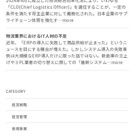
2024年4月に成立した物流総合効率化法により、いわゆる
「CLO(Chief Logistics Officer)」を選任することが、一定の
条件を満たす荷主企業に対して義務化された。日本企業のサプ
ライチェーン体質を強化す…more
物流業界におけるIT人材の不足
近年、「ERPの導入に失敗して商品供給が止まった」というニ
ュースを目にする機会が増えた。しかしシステム導入の失敗事
例は大規模なERP導入だけに限った話ではない。新倉庫の立上
げや３PL業者の切り替えに際しての「基幹システム…more
CATEGORY
経営戦略
経営管理
新規事業