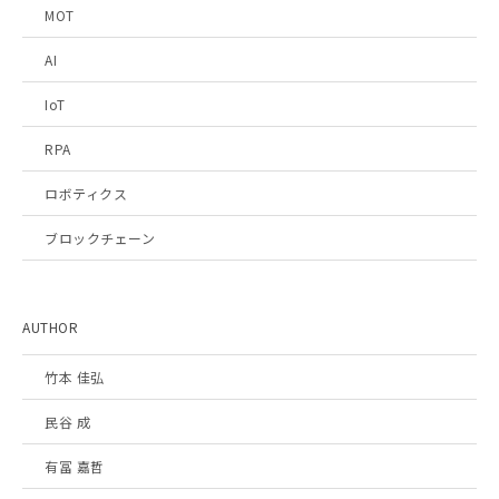
MOT
AI
IoT
RPA
ロボティクス
ブロックチェーン
AUTHOR
竹本 佳弘
民谷 成
有冨 嘉哲